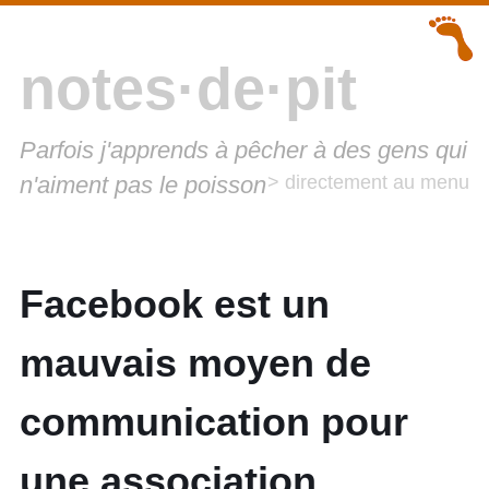
notes·de·pit
Parfois j'apprends à pêcher à des gens qui
n'aiment pas le poisson
> directement au menu
Facebook est un
mauvais moyen de
communication pour
une association