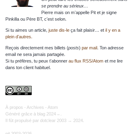
se prendre au sérieux…
Pierre mais on m'appelle Pit et je signe
Pinkilla ou Père BT, c'est selon.
Si tu aimes un article,
juste dis-le
ça fait plaisir… et
il y en a
plein d'autres.
Reçois directement mes billets (
posts
)
par mail
. Ton adresse
email ne sera jamais partagée.
Si tu préfères, tu peux t'abonner
au flux RSS/Atom
et me lire
dans ton client habituel.
À propos
-
Archives
-
Atom
Généré grâce à
blag
2024→.
Il fût propulsé par
dotclear
2003 → 2024.
pit 2003-2026