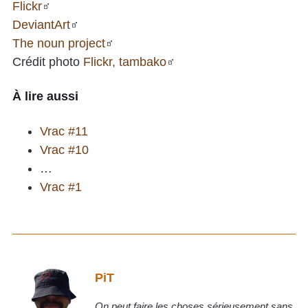
Flickr
DeviantArt
The noun project
Crédit photo
Flickr, tambako
À lire aussi
Vrac #11
Vrac #10
…
Vrac #1
PiT
On peut faire les choses sérieusement sans