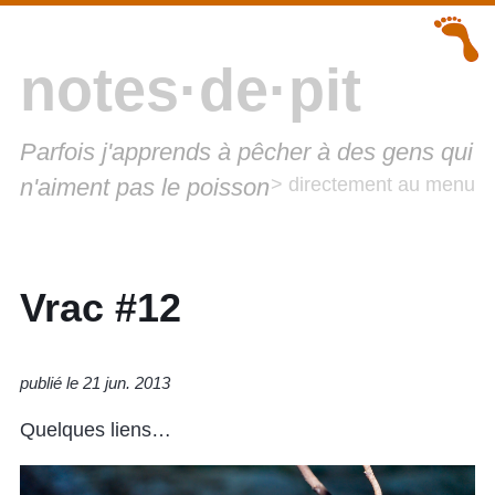
notes·de·pit
Parfois j'apprends à pêcher à des gens qui
n'aiment pas le poisson
> directement au menu
Vrac #12
publié le 21 jun. 2013
Quelques liens…