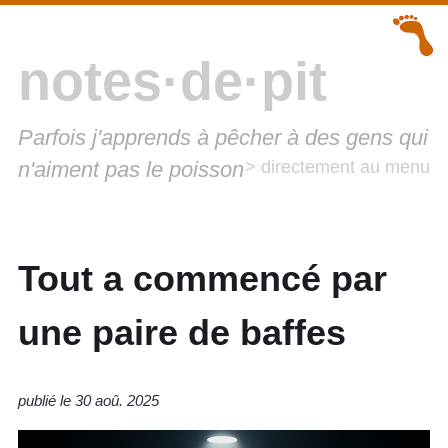
notes·de·pit
Parfois j'apprends à pêcher à des gens qui
n'aiment pas le poisson
> directement au menu
Tout a commencé par
une paire de baffes
publié le 30 aoû. 2025