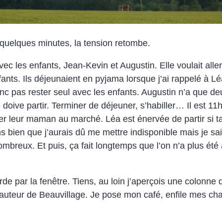
quelques minutes, la tension retombe.
ec les enfants, Jean-Kevin et Augustin. Elle voulait al
nts. Ils déjeunaient en pyjama lorsque j’ai rappelé à Léa
c pas rester seul avec les enfants. Augustin n’a que deux
je doive partir. Terminer de déjeuner, s’habiller… Il est 1
r leur maman au marché. Léa est énervée de partir si ta
sens bien que j’aurais dû me mettre indisponible mais je 
reux. Et puis, ça fait longtemps que l’on n’a plus été a
rde par la fenêtre. Tiens, au loin j’aperçois une colonn
 à hauteur de Beauvillage. Je pose mon café, enfile mes 