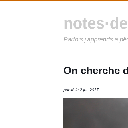
notes·de
Parfois j'apprends à pê
On cherche de
publié le 2 jui. 2017