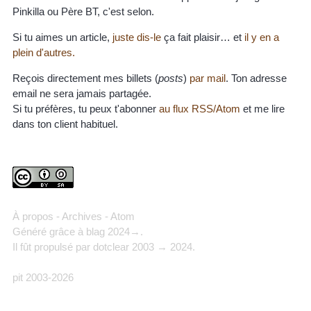
Pinkilla ou Père BT, c'est selon.
Si tu aimes un article,
juste dis-le
ça fait plaisir… et
il y en a
plein d'autres.
Reçois directement mes billets (
posts
)
par mail
. Ton adresse
email ne sera jamais partagée.
Si tu préfères, tu peux t'abonner
au flux RSS/Atom
et me lire
dans ton client habituel.
À propos
-
Archives
-
Atom
Généré grâce à
blag
2024→.
Il fût propulsé par
dotclear
2003 → 2024.
pit 2003-2026