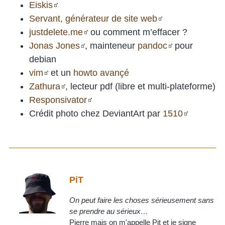
Eiskis
Servant, générateur de site web
justdelete.me
ou comment m’effacer ?
Jonas Jones
, mainteneur
pandoc
pour
debian
vim
et un
howto avançé
Zathura
, lecteur pdf (libre et multi-plateforme)
Responsivator
Crédit photo chez DeviantArt par
1510
PiT
On peut faire les choses sérieusement sans
se prendre au sérieux…
Pierre mais on m'appelle Pit et je signe