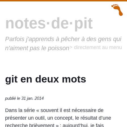
notes·de·pit
Parfois j'apprends à pêcher à des gens qui
n'aiment pas le poisson
> directement au menu
git en deux mots
publié le 31 jan. 2014
Dans la série « souvent il est nécessaire de
présenter un outil, un concept, le résultat d’une
recherche brièvement » : aujourd’hui, je fais