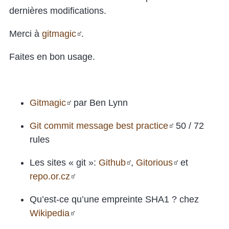
dernières modifications.
Merci à
gitmagic
.
Faites en bon usage.
Gitmagic
par Ben Lynn
Git commit message best practice
50 / 72
rules
Les sites « git »:
Github
,
Gitorious
et
repo.or.cz
Qu’est-ce qu’une empreinte SHA1 ? chez
Wikipedia