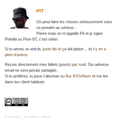
PiT
On peut faire les choses sérieusement sans
se prendre au sérieux…
Pierre mais on m'appelle Pit et je signe
Pinkilla ou Père BT, c'est selon.
Si tu aimes un article,
juste dis-le
ça fait plaisir… et
il y en a
plein d'autres.
Reçois directement mes billets (
posts
)
par mail
. Ton adresse
email ne sera jamais partagée.
Si tu préfères, tu peux t'abonner
au flux RSS/Atom
et me lire
dans ton client habituel.
À propos
-
Archives
-
Atom