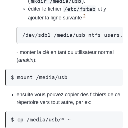
mkdir /media/usb
(
);
/etc/fstab
éditer le fichier
et y
2
ajouter la ligne suivante
/dev/sdb1
/media/usb
ntfs
users,n
- monter la clé en tant qu’utilisateur normal
(
anakin
);
$
mount
ensuite vous pouvez copier des fichiers de ce
répertoire vers tout autre, par ex:
$
cp
/media/usb/*