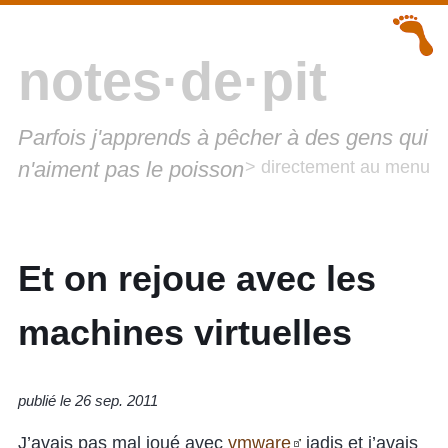
notes·de·pit
Parfois j'apprends à pêcher à des gens qui
n'aiment pas le poisson
> directement au menu
Et on rejoue avec les
machines virtuelles
publié le 26 sep. 2011
J’avais pas mal joué avec
vmware
jadis et j’avais