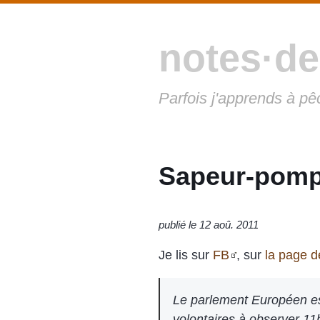
notes·de
Parfois j'apprends à pê
Sapeur-pompi
publié le 12 aoû. 2011
Je lis sur
FB
, sur
la page d
Le parlement Européen est 
volontaires à observer 11h