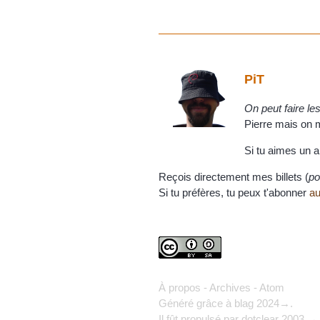
PiT
On peut faire l
Pierre mais on m'
Si tu aimes un a
Reçois directement mes billets (
po
Si tu préfères, tu peux t'abonner
au
À propos
-
Archives
-
Atom
Généré grâce à
blag
2024→.
Il fût propulsé par
dotclear
2003 → 