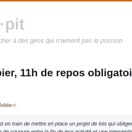
·pit
cher à des gens qui n'aiment pas le poisson
er, 11h de repos obligatoi
édiée
:
en train de mettre en place un projet de lois qui oblige
 de coupure entre la fin de leur activité et une interventi