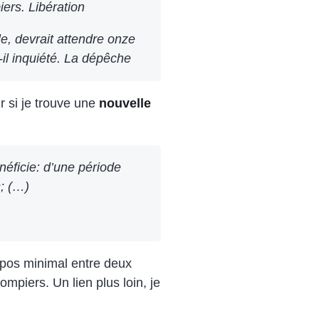
piers.
Libération
le, devrait attendre onze
il inquiété.
La dépêche
ir si je trouve une
nouvelle
éficie: d’une période
s; (…)
epos minimal entre deux
mpiers. Un lien plus loin, je