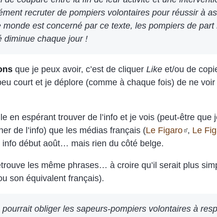
mément recruter de pompiers volontaires pour réussir à as
le monde est concerné par ce texte, les pompiers de part
é diminue chaque jour !
ons
que je peux avoir, c’est de cliquer
Like
et/ou de copie
peu court et je déplore (comme à chaque fois) de ne voi
 en espérant trouver de l’info et je vois (peut-être que
er de l’info) que les médias français (
Le Figaro
,
Le Fig
e info début août… mais rien du côté belge.
retrouve les même phrases… à croire qu’il serait plus simp
u son équivalent français).
pourrait obliger les sapeurs-pompiers volontaires à res