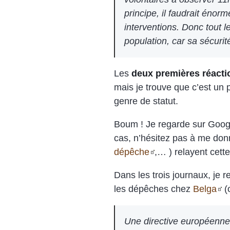
principe, il faudrait énor
interventions. Donc tout 
population, car sa sécurit
Les
deux premières réacti
mais je trouve que c’est un 
genre de statut.
Boum ! Je regarde sur Google
cas, n’hésitez pas à me donn
dépêche
,… ) relayent cett
Dans les trois journaux, je 
les dépêches chez
Belga
(o
Une directive européenne 