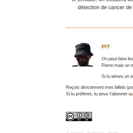
détection de cancer de 
PiT
On peut faire l
Pierre mais on m'
Si tu aimes un a
Reçois directement mes billets (
po
Si tu préfères, tu peux t'abonner
au