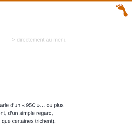
> directement au menu
 parle d’un « 95C »… ou plus
t, d’un simple regard,
n que certaines trichent).