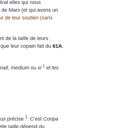
éral elles qui nous
s de Mars (et qui avons un
r de leur soutien (sans
t de la taille de leurs
 que leur copain fait du
61A
,
1
mall
,
medium
ou
xl
et les
3
lus précise
. C’est
Coripa
ette taille dépend du