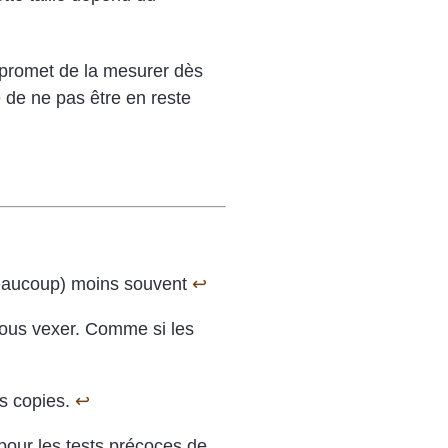
e promet de la mesurer dès
e de ne pas être en reste
 (beaucoup) moins souvent
↩
 nous vexer. Comme si les
es copies.
↩
pour les tests précoces de