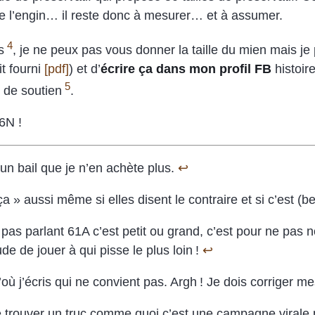
de l’engin… il reste donc à mesurer… et à assumer.
4
es
, je ne peux pas vous donner la taille du mien mais j
t fourni
[pdf]
) et d’
écrire ça dans mon profil FB
histoir
5
ur de soutien
.
6N !
un bail que je n’en achète plus.
↩
« ça » aussi même si elles disent le contraire et si c’est
pas parlant 61A c’est petit ou grand, c’est pour ne pas
de de jouer à qui pisse le plus loin !
↩
d’où j’écris qui ne convient pas. Argh ! Je dois corriger m
e trouver un truc comme quoi c’est une campagne virale 