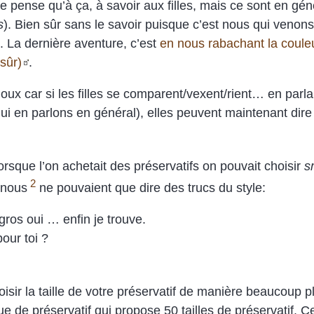
 ne pense qu’à ça, à savoir aux filles, mais ce sont en gén
s
). Bien sûr sans le savoir puisque c’est nous qui venon
 La dernière aventure, c’est
en nous rabachant la couleu
sûr)
.
loux car si les filles se comparent/vexent/rient… en parlan
qui en parlons en général), elles peuvent maintenant dire
orsque l’on achetait des préservatifs on pouvait choisir
s
2
e nous
ne pouvaient que dire des trucs du style:
ros oui … enfin je trouve.
our toi ?
sir la taille de votre préservatif de manière beaucoup p
ue de préservatif qui propose 50 tailles de préservatif. C