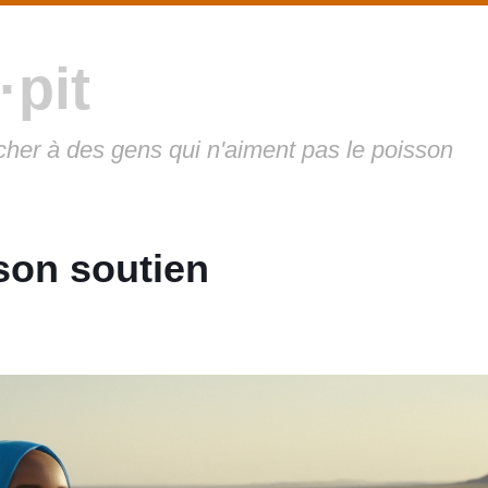
·pit
cher à des gens qui n'aiment pas le poisson
 son soutien