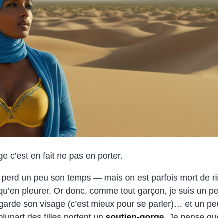
e c’est en fait ne pas en porter.
on perd un peu son temps — mais on est parfois mort de rir
 qu’en pleurer. Or donc, comme tout garçon, je suis un pe
arde son visage (c’est mieux pour se parler)… et un peu 
lupart des filles portent un
soutien-gorge
. Je pense que