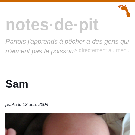
notes·de·pit
Parfois j'apprends à pêcher à des gens qui
n'aiment pas le poisson
> directement au menu
Sam
publié le 18 aoû. 2008