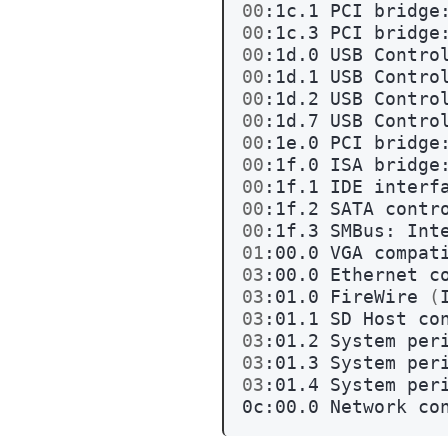
00
:1c.1
PCI
bridge
00
:1c.3
PCI
bridge
00
:1d.0
USB
Contro
00
:1d.1
USB
Contro
00
:1d.2
USB
Contro
00
:1d.7
USB
Contro
00
:1e.0
PCI
bridge
00
:1f.0
ISA
bridge
00
:1f.1
IDE
interf
00
:1f.2
SATA
contr
00
:1f.3
SMBus:
Int
01
:00.0
VGA
compat
03
:00.0
Ethernet
c
03
:01.0
FireWire
(
03
:01.1
SD
Host
co
03
:01.2
System
per
03
:01.3
System
per
03
:01.4
System
per
0c:00.0
Network
co