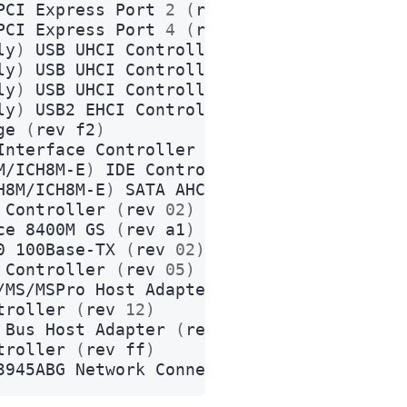
PCI
Express
Port
2
(
rev
02
)
PCI
Express
Port
4
(
rev
02
)
ly
)
USB
UHCI
Controller
#1 (rev 02)
ly
)
USB
UHCI
Controller
#2 (rev 02)
ly
)
USB
UHCI
Controller
#3 (rev 02)
ly
)
USB2
EHCI
Controller
#1 (rev 02)
ge
(
rev
f2
)
Interface
Controller
(
rev
02
)
M/ICH8M-E
)
IDE
Controller
(
rev
02
)
H8M/ICH8M-E
)
SATA
AHCI
Controller
(
rev
02
Controller
(
rev
02
)
ce
8400M
GS
(
rev
a1
)
0
100Base-TX
(
rev
02
)
Controller
(
rev
05
)
/MS/MSPro
Host
Adapter
(
rev
22
)
troller
(
rev
12
)
Bus
Host
Adapter
(
rev
12
)
troller
(
rev
ff
)
3945ABG
Network
Connection
(
rev
02
)