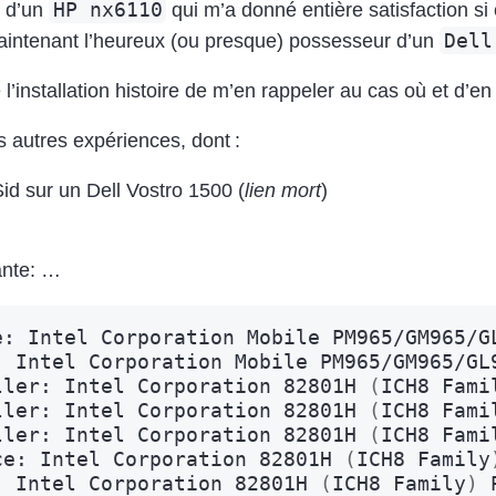
HP nx6110
r d’un
qui m’a donné entière satisfaction si
Dell
maintenant l’heureux (ou presque) possesseur d’un
l’installation histoire de m’en rappeler au cas où et d’en 
 autres expériences, dont :
Sid sur un Dell Vostro 1500 (
lien mort
)
ante: …
e:
Intel
Corporation
Mobile
PM965/GM965/G
:
Intel
Corporation
Mobile
PM965/GM965/GL
ller:
Intel
Corporation
82801H
(
ICH8
Fami
ller:
Intel
Corporation
82801H
(
ICH8
Fami
ller:
Intel
Corporation
82801H
(
ICH8
Fami
ce:
Intel
Corporation
82801H
(
ICH8
Family
:
Intel
Corporation
82801H
(
ICH8
Family
)