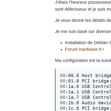
J’étais l’heureux possesseu
sont défectueux et je suis 
Je vous donne les détails de 
Je me suis basé sur diverses
Installation de Debian 
Forum hardware.fr
Ma configuration est la suiv
00
:00.0
Host
bridg
00
:01.0
PCI
bridge
00
:1a.0
USB
Contro
00
:1a.1
USB
Contro
00
:1a.7
USB
Contro
00
:1b.0
Audio
devi
00
:1c.0
PCI
bridge