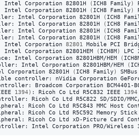
:
Intel
Corporation
82801H
(
ICH8
Family
)
:
Intel
Corporation
82801H
(
ICH8
Family
)
ller:
Intel
Corporation
82801H
(
ICH8
Fami
ller:
Intel
Corporation
82801H
(
ICH8
Fami
ller:
Intel
Corporation
82801H
(
ICH8
Fami
ller:
Intel
Corporation
82801H
(
ICH8
Fami
:
Intel
Corporation
82801
Mobile
PCI
Brid
:
Intel
Corporation
82801HEM
(
ICH8M
)
LPC
ace:
Intel
Corporation
82801HBM/HEM
(
ICH8
oller:
Intel
Corporation
82801HBM/HEM
(
IC
el
Corporation
82801H
(
ICH8
Family
)
SMBus
ible
controller:
nVidia
Corporation
GeFor
ontroller:
Broadcom
Corporation
BCM4401-B
IEEE
1394
)
:
Ricoh
Co
Ltd
R5C832
IEEE
1394
ntroller:
Ricoh
Co
Ltd
R5C822
SD/SDIO/MMC
ipheral:
Ricoh
Co
Ltd
R5C843
MMC
Host
Con
ipheral:
Ricoh
Co
Ltd
R5C592
Memory
Stick
ipheral:
Ricoh
Co
Ltd
xD-Picture
Card
Con
ntroller:
Intel
Corporation
PRO/Wireless