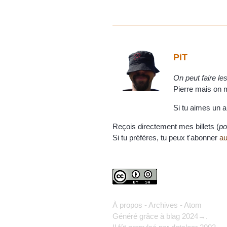
PiT
On peut faire l
Pierre mais on m'
Si tu aimes un a
Reçois directement mes billets (
po
Si tu préfères, tu peux t'abonner
au
À propos
-
Archives
-
Atom
Généré grâce à
blag
2024→.