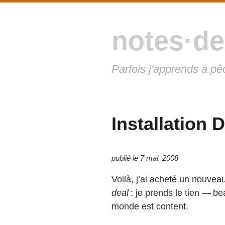
notes·de
Parfois j'apprends à pê
Installation 
publié le 7 mai. 2008
Voilà, j’ai acheté un nouveau
deal
: je prends le tien — be
monde est content.