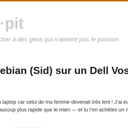
·pit
cher à des gens qui n'aiment pas le poisson
Debian (Sid) sur un Dell Vo
 laptop car celui de ma femme devenait très lent ! J’ai e
aucoup plus rapide que le mien — et tu t’en achètes un n