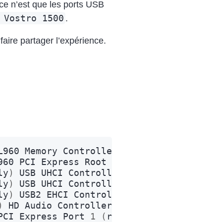
 ce n’est que les ports USB
 Vostro 1500
.
faire partager l’expérience.
L960
Memory
Controller
Hub
(
rev
0c
)
960
PCI
Express
Root
Port
(
rev
0c
)
ly
)
USB
UHCI
Controller
#4 (rev 02)
ly
)
USB
UHCI
Controller
#5 (rev 02)
ly
)
USB2
EHCI
Controller
#2 (rev 02)
)
HD
Audio
Controller
(
rev
02
)
PCI
Express
Port
1
(
rev
02
)