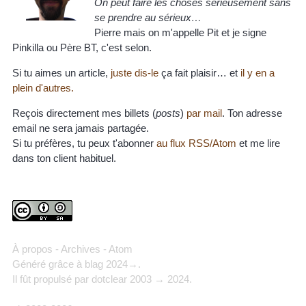
On peut faire les choses sérieusement sans
se prendre au sérieux…
Pierre mais on m'appelle Pit et je signe
Pinkilla ou Père BT, c'est selon.
Si tu aimes un article,
juste dis-le
ça fait plaisir… et
il y en a
plein d'autres.
Reçois directement mes billets (
posts
)
par mail
. Ton adresse
email ne sera jamais partagée.
Si tu préfères, tu peux t'abonner
au flux RSS/Atom
et me lire
dans ton client habituel.
À propos
-
Archives
-
Atom
Généré grâce à
blag
2024→.
Il fût propulsé par
dotclear
2003 → 2024.