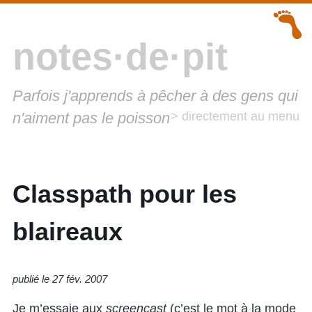
notes·de·pit
Parfois j'apprends à pêcher à des gens qui
n'aiment pas le poisson
> directement au menu
Classpath pour les
blaireaux
publié le 27 fév. 2007
Je m’essaie aux
screencast
(c’est le mot à la mode